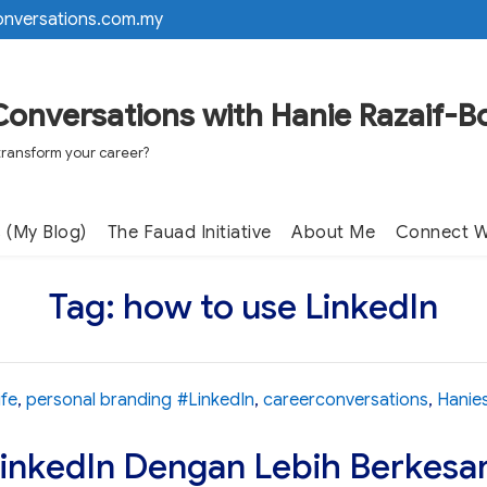
onversations.com.my
Conversations with Hanie Razaif-B
transform your career?
 (My Blog)
The Fauad Initiative
About Me
Connect W
Tag:
how to use LinkedIn
Tags
life
,
personal branding
#LinkedIn
,
careerconversations
,
Hanie
inkedIn Dengan Lebih Berkesa