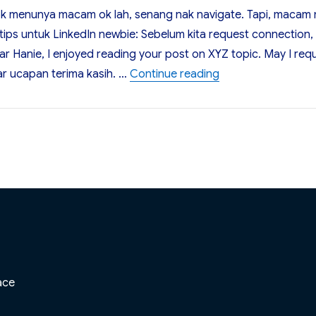
gok menunya macam ok lah, senang nak navigate. Tapi, macam
5 tips untuk LinkedIn newbie: Sebelum kita request connection
 Hanie, I enjoyed reading your post on XYZ topic. May I req
“5 Tips Menggunak
ar ucapan terima kasih. …
Continue reading
ace