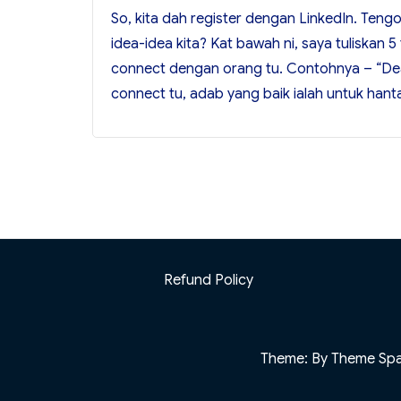
Tips
So, kita dah register dengan LinkedIn. Ten
Menggunakan
idea-idea kita? Kat bawah ni, saya tuliskan 
LinkedIn
connect dengan orang tu. Contohnya – “Dear
Dengan
connect tu, adab yang baik ialah untuk hant
Lebih
Berkesan
Refund Policy
Theme: By Theme Sp