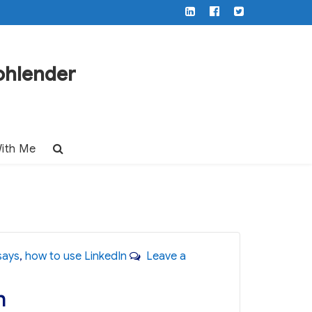
LinkedIn
Facebook
Twitter
ohlender
ith Me
says
,
how to use LinkedIn
Leave a
n