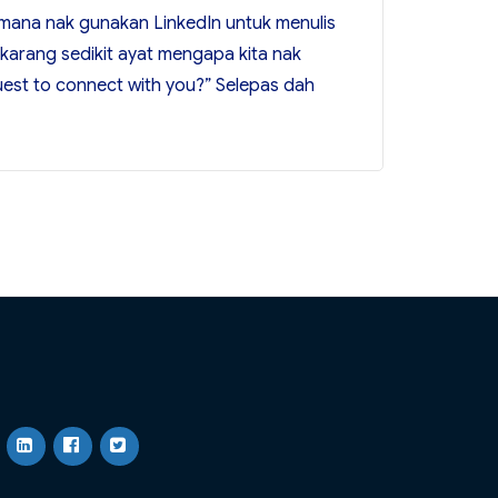
 mana nak gunakan LinkedIn untuk menulis
, karang sedikit ayat mengapa kita nak
uest to connect with you?” Selepas dah
an LinkedIn Dengan Lebih Berkesan”
LinkedIn
Facebook
Twitter